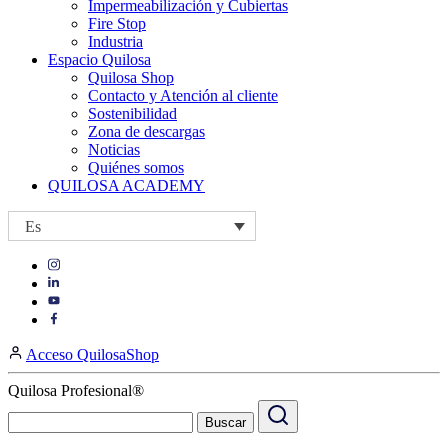
Impermeabilización y Cubiertas
Fire Stop
Industria
Espacio Quilosa
Quilosa Shop
Contacto y Atención al cliente
Sostenibilidad
Zona de descargas
Noticias
Quiénes somos
QUILOSA ACADEMY
Es
Visit
Visit
our
our
https://www.instagram.com/quilosa_selena/
Visit
https://es.linkedin.com/company/quilosa
page
our
Visit
page
https://www.youtube.com/channel/UClXpk24vgxyGT9JKt
our
Acceso QuilosaShop
page
https://www.facebook.com/QuilosaSelenaIberia/
page
Quilosa Profesional®