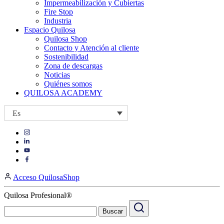
Impermeabilización y Cubiertas
Fire Stop
Industria
Espacio Quilosa
Quilosa Shop
Contacto y Atención al cliente
Sostenibilidad
Zona de descargas
Noticias
Quiénes somos
QUILOSA ACADEMY
Es
Visit
Visit
our
our
https://www.instagram.com/quilosa_selena/
Visit
https://es.linkedin.com/company/quilosa
page
our
Visit
page
https://www.youtube.com/channel/UClXpk24vgxyGT9JKt
our
Acceso QuilosaShop
page
https://www.facebook.com/QuilosaSelenaIberia/
page
Quilosa Profesional®