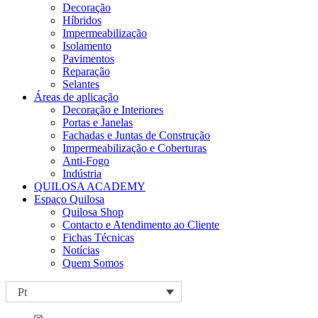
Decoração
Híbridos
Impermeabilização
Isolamento
Pavimentos
Reparação
Selantes
Áreas de aplicação
Decoração e Interiores
Portas e Janelas
Fachadas e Juntas de Construção
Impermeabilização e Coberturas
Anti-Fogo
Indústria
QUILOSA ACADEMY
Espaço Quilosa
Quilosa Shop
Contacto e Atendimento ao Cliente
Fichas Técnicas
Notícias
Quem Somos
Pt