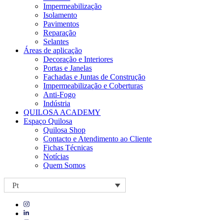
Impermeabilização
Isolamento
Pavimentos
Reparação
Selantes
Áreas de aplicação
Decoração e Interiores
Portas e Janelas
Fachadas e Juntas de Construção
Impermeabilização e Coberturas
Anti-Fogo
Indústria
QUILOSA ACADEMY
Espaço Quilosa
Quilosa Shop
Contacto e Atendimento ao Cliente
Fichas Técnicas
Notícias
Quem Somos
Pt
Visit
Visit
our