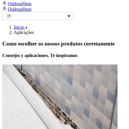
QuilosaShop
page
page
https://facebook.com/QuilosaPortugal
page
QuilosaShop
Pt
Inicio
Aplicações
Como escolher os nossos produtos corretamente
Consejos y aplicaciones. Te inspiramos