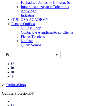
Fachadas e Juntas de Construção
Impermeabilização e Coberturas
Anti-Fogo
Indústria
QUILOSA ACADEMY
Espaço Quilosa
Quilosa Shop
Contacto e Atendimento ao Cliente
Fichas Técnicas
Notícias
Quem Somos
Pt
Visit
Visit
our
our
https://www.instagram.com/quilosa_portugal
Visit
https://es.linkedin.com/company/quilosa
page
our
Visit
page
https://www.youtube.com/@quilosaselenaiberia-
our
QuilosaShop
portugal/
https://facebook.com/QuilosaPortugal
page
page
Quilosa Profesional®
Visit
our
Visit