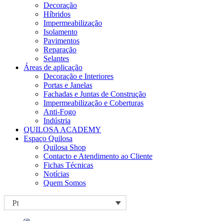
Decoração
Híbridos
Impermeabilização
Isolamento
Pavimentos
Reparação
Selantes
Áreas de aplicação
Decoração e Interiores
Portas e Janelas
Fachadas e Juntas de Construção
Impermeabilização e Coberturas
Anti-Fogo
Indústria
QUILOSA ACADEMY
Espaço Quilosa
Quilosa Shop
Contacto e Atendimento ao Cliente
Fichas Técnicas
Notícias
Quem Somos
Pt