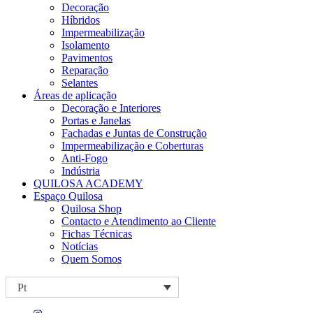
Decoração
Híbridos
Impermeabilização
Isolamento
Pavimentos
Reparação
Selantes
Áreas de aplicação
Decoração e Interiores
Portas e Janelas
Fachadas e Juntas de Construção
Impermeabilização e Coberturas
Anti-Fogo
Indústria
QUILOSA ACADEMY
Espaço Quilosa
Quilosa Shop
Contacto e Atendimento ao Cliente
Fichas Técnicas
Notícias
Quem Somos
Pt