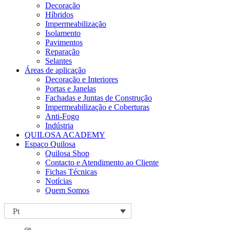
Decoração
Híbridos
Impermeabilização
Isolamento
Pavimentos
Reparação
Selantes
Áreas de aplicação
Decoração e Interiores
Portas e Janelas
Fachadas e Juntas de Construção
Impermeabilização e Coberturas
Anti-Fogo
Indústria
QUILOSA ACADEMY
Espaço Quilosa
Quilosa Shop
Contacto e Atendimento ao Cliente
Fichas Técnicas
Notícias
Quem Somos
Pt