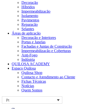
Decoração
Híbridos
Impermeabilização
Isolamento
Pavimentos
Reparação
Selantes
Áreas de aplicação
Decoração e Interiores
Portas e Janelas
Fachadas e Juntas de Construção
Impermeabilização e Coberturas
Anti-Fogo
Indústria
QUILOSA ACADEMY
Espaço Quilosa
Quilosa Shop
Contacto e Atendimento ao Cliente
Fichas Técnicas
Notícias
Quem Somos
Pt