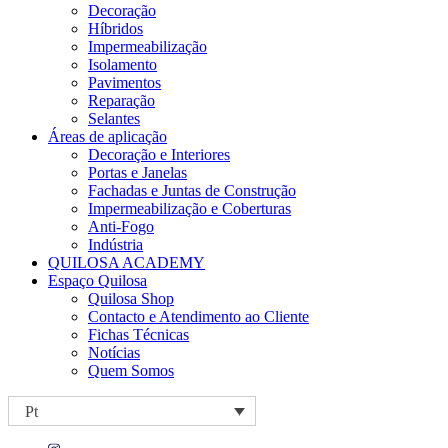
Decoração
Híbridos
Impermeabilização
Isolamento
Pavimentos
Reparação
Selantes
Áreas de aplicação
Decoração e Interiores
Portas e Janelas
Fachadas e Juntas de Construção
Impermeabilização e Coberturas
Anti-Fogo
Indústria
QUILOSA ACADEMY
Espaço Quilosa
Quilosa Shop
Contacto e Atendimento ao Cliente
Fichas Técnicas
Notícias
Quem Somos
Pt