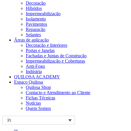
Decoração
Híbridos
Impermeabilização
Isolamento
Pavimentos
Reparação
Selantes
Áreas de aplicação
Decoração e Interiores
Portas e Janelas
Fachadas e Juntas de Construção
Impermeabilização e Coberturas
Anti-Fogo
Indústria
QUILOSA ACADEMY
Espaço Quilosa
Quilosa Shop
Contacto e Atendimento ao Cliente
Fichas Técnicas
Notícias
Quem Somos
Pt