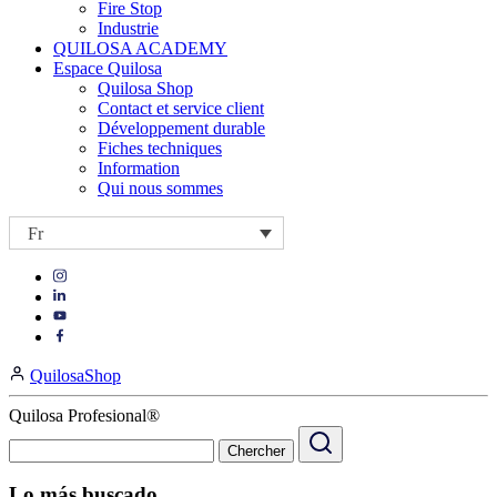
Fire Stop
Industrie
QUILOSA ACADEMY
Espace Quilosa
Quilosa Shop
Contact et service client
Développement durable
Fiches techniques
Information
Qui nous sommes
Fr
Visit
Visit
our
our
https://www.instagram.com/quilosa_selena/
Visit
https://es.linkedin.com/company/quilosa
page
our
Visit
page
https://www.youtube.com/channel/UClXpk24vgxyGT9JKt
our
QuilosaShop
page
https://www.facebook.com/QuilosaSelenaIberia/
page
Quilosa Profesional®
Lo más buscado