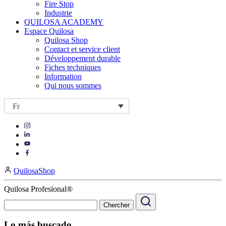
Fire Stop
Industrie
QUILOSA ACADEMY
Espace Quilosa
Quilosa Shop
Contact et service client
Développement durable
Fiches techniques
Information
Qui nous sommes
Fr
Visit
Visit
our
our
https://www.instagram.com/quilosa_selena/
Visit
https://es.linkedin.com/company/quilosa
page
our
Visit
page
https://www.youtube.com/channel/UClXpk24vgxyGT9JKt
our
QuilosaShop
page
https://www.facebook.com/QuilosaSelenaIberia/
page
Quilosa Profesional®
Lo más buscado