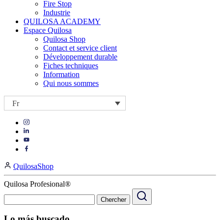
Fire Stop
Industrie
QUILOSA ACADEMY
Espace Quilosa
Quilosa Shop
Contact et service client
Développement durable
Fiches techniques
Information
Qui nous sommes
Fr
Visit
Visit
our
our
https://www.instagram.com/quilosa_selena/
Visit
https://es.linkedin.com/company/quilosa
page
our
Visit
page
https://www.youtube.com/channel/UClXpk24vgxyGT9JKt
our
QuilosaShop
page
https://www.facebook.com/QuilosaSelenaIberia/
page
Quilosa Profesional®
Lo más buscado