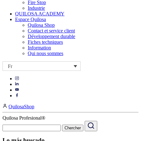
Fire Stop
Industrie
QUILOSA ACADEMY
Espace Quilosa
Quilosa Shop
Contact et service client
Développement durable
Fiches techniques
Information
Qui nous sommes
Fr
Visit
Visit
our
our
https://www.instagram.com/quilosa_selena/
Visit
https://es.linkedin.com/company/quilosa
page
our
Visit
page
https://www.youtube.com/channel/UClXpk24vgxyGT9JKt
our
QuilosaShop
page
https://www.facebook.com/QuilosaSelenaIberia/
page
Quilosa Profesional®
Lo más buscado