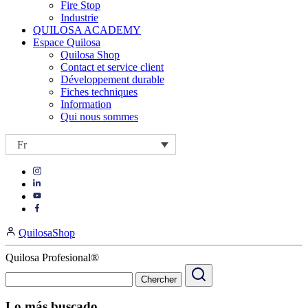
Fire Stop
Industrie
QUILOSA ACADEMY
Espace Quilosa
Quilosa Shop
Contact et service client
Développement durable
Fiches techniques
Information
Qui nous sommes
Fr
Visit
Visit
our
our
https://www.instagram.com/quilosa_selena/
Visit
https://es.linkedin.com/company/quilosa
page
our
Visit
page
https://www.youtube.com/channel/UClXpk24vgxyGT9JKt
our
QuilosaShop
page
https://www.facebook.com/QuilosaSelenaIberia/
page
Quilosa Profesional®
Lo más buscado