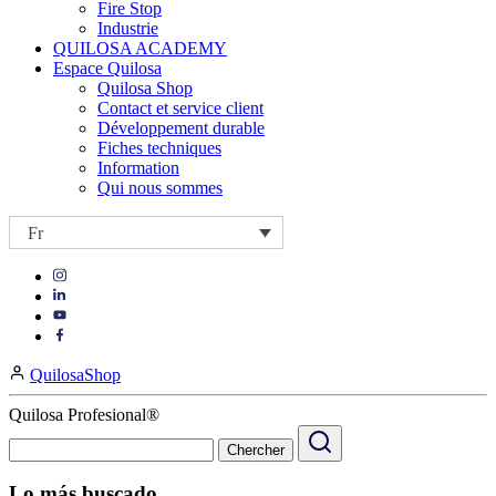
Fire Stop
Industrie
QUILOSA ACADEMY
Espace Quilosa
Quilosa Shop
Contact et service client
Développement durable
Fiches techniques
Information
Qui nous sommes
Fr
Visit
Visit
our
our
https://www.instagram.com/quilosa_selena/
Visit
https://es.linkedin.com/company/quilosa
page
our
Visit
page
https://www.youtube.com/channel/UClXpk24vgxyGT9JKt
our
QuilosaShop
page
https://www.facebook.com/QuilosaSelenaIberia/
page
Quilosa Profesional®
Lo más buscado