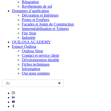
Réparation
Revêtements de sol
Domaines d’application
Décoration et Intérieurs
Portes et Fenêtres
Façades et Joints de Construction
Imperméabilisation et Toitures
Fire Stop
Industrie
QUILOSA ACADEMY
Espace Quilosa
Quilosa Shop
Contact et service client
Développement durable
Fiches techniques
Information
Qui nous sommes
Fr
Visit
Visit
our
our
https://www.instagram.com/quilosa_selena/
Visit
https://es.linkedin.com/company/quilosa
page
our
Visit
page
https://www.youtube.com/channel/UClXpk24vgxyGT9JKt
our