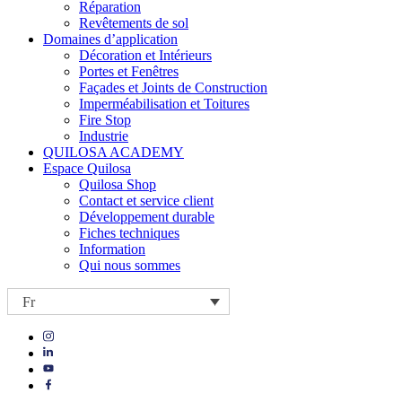
Réparation
Revêtements de sol
Domaines d’application
Décoration et Intérieurs
Portes et Fenêtres
Façades et Joints de Construction
Imperméabilisation et Toitures
Fire Stop
Industrie
QUILOSA ACADEMY
Espace Quilosa
Quilosa Shop
Contact et service client
Développement durable
Fiches techniques
Information
Qui nous sommes
Fr
Visit
Visit
our
our
https://www.instagram.com/quilosa_selena/
Visit
https://es.linkedin.com/company/quilosa
page
our
Visit
page
https://www.youtube.com/channel/UClXpk24vgxyGT9JKt
our