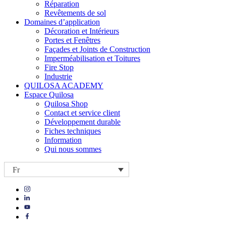
Réparation
Revêtements de sol
Domaines d’application
Décoration et Intérieurs
Portes et Fenêtres
Façades et Joints de Construction
Imperméabilisation et Toitures
Fire Stop
Industrie
QUILOSA ACADEMY
Espace Quilosa
Quilosa Shop
Contact et service client
Développement durable
Fiches techniques
Information
Qui nous sommes
Fr
Visit
Visit
our
our
https://www.instagram.com/quilosa_selena/
Visit
https://es.linkedin.com/company/quilosa
page
our
Visit
page
https://www.youtube.com/channel/UClXpk24vgxyGT9JKt
our