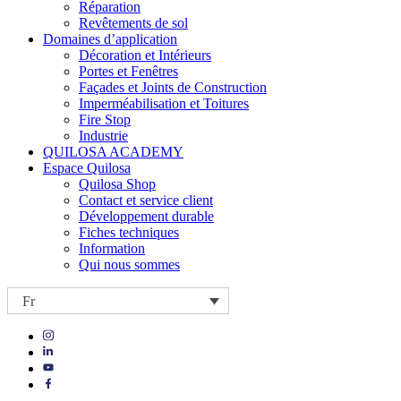
Réparation
Revêtements de sol
Domaines d’application
Décoration et Intérieurs
Portes et Fenêtres
Façades et Joints de Construction
Imperméabilisation et Toitures
Fire Stop
Industrie
QUILOSA ACADEMY
Espace Quilosa
Quilosa Shop
Contact et service client
Développement durable
Fiches techniques
Information
Qui nous sommes
Fr
Visit
Visit
our
our
https://www.instagram.com/quilosa_selena/
Visit
https://es.linkedin.com/company/quilosa
page
our
Visit
page
https://www.youtube.com/channel/UClXpk24vgxyGT9JKt
our