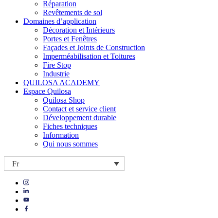
Réparation
Revêtements de sol
Domaines d’application
Décoration et Intérieurs
Portes et Fenêtres
Façades et Joints de Construction
Imperméabilisation et Toitures
Fire Stop
Industrie
QUILOSA ACADEMY
Espace Quilosa
Quilosa Shop
Contact et service client
Développement durable
Fiches techniques
Information
Qui nous sommes
Fr
Visit
Visit
our
our
https://www.instagram.com/quilosa_selena/
Visit
https://es.linkedin.com/company/quilosa
page
our
Visit
page
https://www.youtube.com/channel/UClXpk24vgxyGT9JKt
our