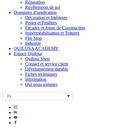
Réparation
Revêtements de sol
Domaines d’application
Décoration et Intérieurs
Portes et Fenêtres
Façades et Joints de Construction
Imperméabilisation et Toitures
Fire Stop
Industrie
QUILOSA ACADEMY
Espace Quilosa
Quilosa Shop
Contact et service client
Développement durable
Fiches techniques
Information
Qui nous sommes
Fr
Visit
Visit
our
our
https://www.instagram.com/quilosa_selena/
Visit
https://es.linkedin.com/company/quilosa
page
our
Visit
page
https://www.youtube.com/channel/UClXpk24vgxyGT9JKt
our