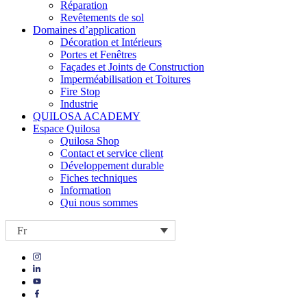
Réparation
Revêtements de sol
Domaines d’application
Décoration et Intérieurs
Portes et Fenêtres
Façades et Joints de Construction
Imperméabilisation et Toitures
Fire Stop
Industrie
QUILOSA ACADEMY
Espace Quilosa
Quilosa Shop
Contact et service client
Développement durable
Fiches techniques
Information
Qui nous sommes
Fr
Visit
Visit
our
our
https://www.instagram.com/quilosa_selena/
Visit
https://es.linkedin.com/company/quilosa
page
our
Visit
page
https://www.youtube.com/channel/UClXpk24vgxyGT9JKt
our