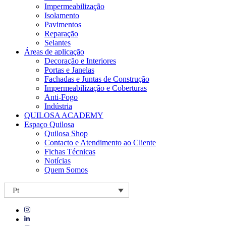
Impermeabilização
Isolamento
Pavimentos
Reparação
Selantes
Áreas de aplicação
Decoração e Interiores
Portas e Janelas
Fachadas e Juntas de Construção
Impermeabilização e Coberturas
Anti-Fogo
Indústria
QUILOSA ACADEMY
Espaço Quilosa
Quilosa Shop
Contacto e Atendimento ao Cliente
Fichas Técnicas
Notícias
Quem Somos
Pt
Visit
Visit
our