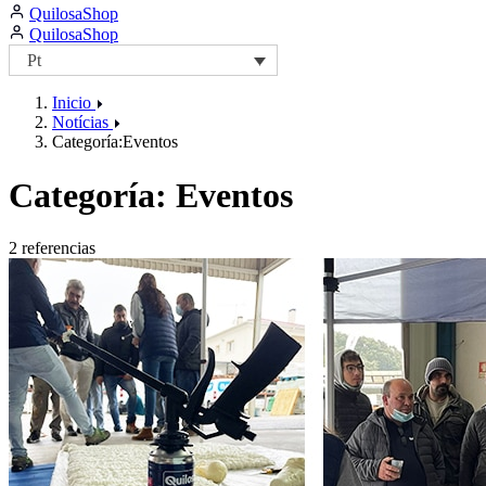
QuilosaShop
page
page
https://facebook.com/QuilosaPortugal
page
QuilosaShop
Pt
Inicio
Notícias
Categoría:Eventos
Categoría:
Eventos
2 referencias