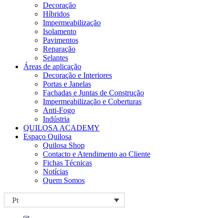
Decoração
Híbridos
Impermeabilização
Isolamento
Pavimentos
Reparação
Selantes
Áreas de aplicação
Decoração e Interiores
Portas e Janelas
Fachadas e Juntas de Construção
Impermeabilização e Coberturas
Anti-Fogo
Indústria
QUILOSA ACADEMY
Espaço Quilosa
Quilosa Shop
Contacto e Atendimento ao Cliente
Fichas Técnicas
Notícias
Quem Somos
Pt