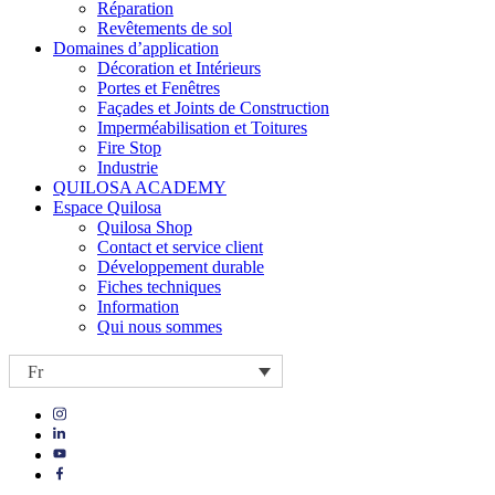
Réparation
Revêtements de sol
Domaines d’application
Décoration et Intérieurs
Portes et Fenêtres
Façades et Joints de Construction
Imperméabilisation et Toitures
Fire Stop
Industrie
QUILOSA ACADEMY
Espace Quilosa
Quilosa Shop
Contact et service client
Développement durable
Fiches techniques
Information
Qui nous sommes
Fr
Visit
Visit
our
our
https://www.instagram.com/quilosa_selena/
Visit
https://es.linkedin.com/company/quilosa
page
our
Visit
page
https://www.youtube.com/channel/UClXpk24vgxyGT9JKt
our