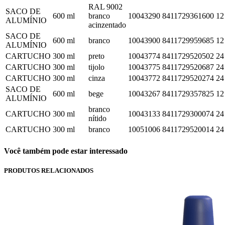
RAL 9002
SACO DE
600 ml
branco
10043290
8411729361600
12
ALUMÍNIO
acinzentado
SACO DE
600 ml
branco
10043900
8411729959685
12
ALUMÍNIO
CARTUCHO
300 ml
preto
10043774
8411729520502
24
CARTUCHO
300 ml
tijolo
10043775
8411729520687
24
CARTUCHO
300 ml
cinza
10043772
8411729520274
24
SACO DE
600 ml
bege
10043267
8411729357825
12
ALUMÍNIO
branco
CARTUCHO
300 ml
10043133
8411729300074
24
nítido
CARTUCHO
300 ml
branco
10051006
8411729520014
24
Você também pode estar interessado
PRODUTOS RELACIONADOS