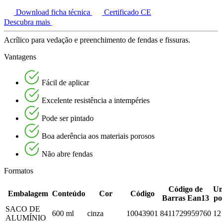
Download ficha técnica
Certificado CE
Descubra mais
Acrílico para vedação e preenchimento de fendas e fissuras.
Vantagens
Fácil de aplicar
Excelente resistência a intempéries
Pode ser pintado
Boa aderência aos materiais porosos
Não abre fendas
Formatos
Código de
Un
Embalagem
Conteúdo
Cor
Código
Barras Ean13
po
SACO DE
600 ml
cinza
10043901
8411729959760
12
ALUMÍNIO