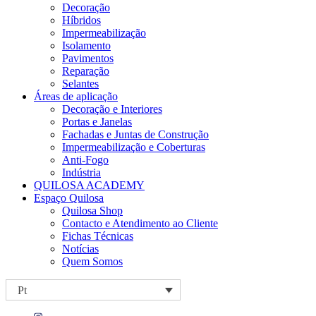
Decoração
Híbridos
Impermeabilização
Isolamento
Pavimentos
Reparação
Selantes
Áreas de aplicação
Decoração e Interiores
Portas e Janelas
Fachadas e Juntas de Construção
Impermeabilização e Coberturas
Anti-Fogo
Indústria
QUILOSA ACADEMY
Espaço Quilosa
Quilosa Shop
Contacto e Atendimento ao Cliente
Fichas Técnicas
Notícias
Quem Somos
Pt