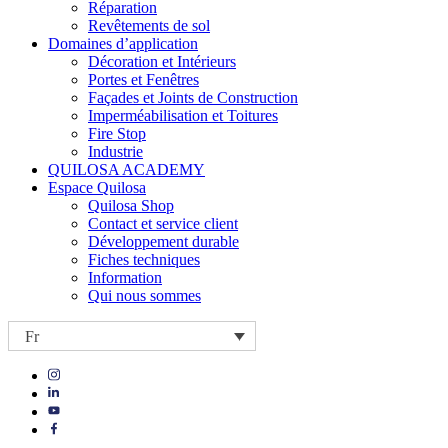
Réparation
Revêtements de sol
Domaines d’application
Décoration et Intérieurs
Portes et Fenêtres
Façades et Joints de Construction
Imperméabilisation et Toitures
Fire Stop
Industrie
QUILOSA ACADEMY
Espace Quilosa
Quilosa Shop
Contact et service client
Développement durable
Fiches techniques
Information
Qui nous sommes
Fr
Visit
Visit
our
our
https://www.instagram.com/quilosa_selena/
Visit
https://es.linkedin.com/company/quilosa
page
our
Visit
page
https://www.youtube.com/channel/UClXpk24vgxyGT9JKt
our