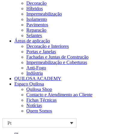
Decoração
Híbridos
Impermeabilização
Isolamento
Pavimentos
Reparação
Selantes
Áreas de aplicação
Decoração e Interiores
Portas e Janelas
Fachadas e Juntas de Construção
Impermeabilização e Coberturas
Anti-Fogo
Indústria
QUILOSA ACADEMY
Espaço Quilosa
Quilosa Shop
Contacto e Atendimento ao Cliente
Fichas Técnicas
Notícias
Quem Somos
Pt