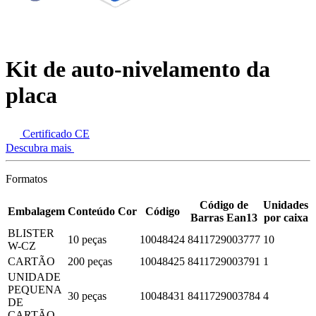
Kit de auto-nivelamento da
placa
Certificado CE
Descubra mais
Formatos
Código de
Unidades
Embalagem
Conteúdo
Cor
Código
Barras Ean13
por caixa
BLISTER
10 peças
10048424
8411729003777
10
W-CZ
CARTÃO
200 peças
10048425
8411729003791
1
UNIDADE
PEQUENA
30 peças
10048431
8411729003784
4
DE
CARTÃO