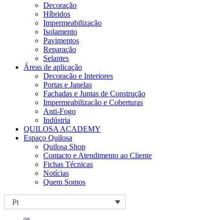
Decoração
Híbridos
Impermeabilização
Isolamento
Pavimentos
Reparação
Selantes
Áreas de aplicação
Decoração e Interiores
Portas e Janelas
Fachadas e Juntas de Construção
Impermeabilização e Coberturas
Anti-Fogo
Indústria
QUILOSA ACADEMY
Espaço Quilosa
Quilosa Shop
Contacto e Atendimento ao Cliente
Fichas Técnicas
Notícias
Quem Somos
Pt