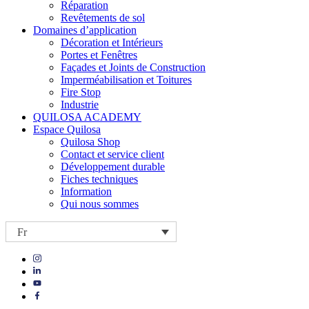
Réparation
Revêtements de sol
Domaines d’application
Décoration et Intérieurs
Portes et Fenêtres
Façades et Joints de Construction
Imperméabilisation et Toitures
Fire Stop
Industrie
QUILOSA ACADEMY
Espace Quilosa
Quilosa Shop
Contact et service client
Développement durable
Fiches techniques
Information
Qui nous sommes
Fr
Visit
Visit
our
our
https://www.instagram.com/quilosa_selena/
Visit
https://es.linkedin.com/company/quilosa
page
our
Visit
page
https://www.youtube.com/channel/UClXpk24vgxyGT9JKt
our