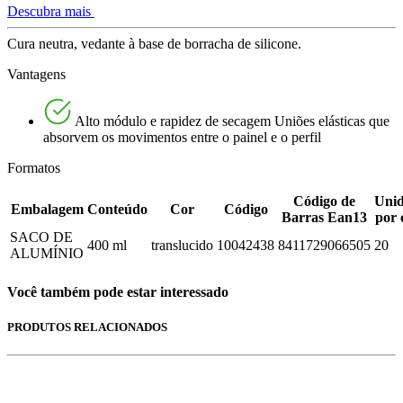
Descubra mais
Cura neutra, vedante à base de borracha de silicone.
Vantagens
Alto módulo e rapidez de secagem Uniões elásticas que
absorvem os movimentos entre o painel e o perfil
Formatos
Código de
Unid
Embalagem
Conteúdo
Cor
Código
Barras Ean13
por 
SACO DE
400 ml
translucido
10042438
8411729066505
20
ALUMÍNIO
Você também pode estar interessado
PRODUTOS RELACIONADOS