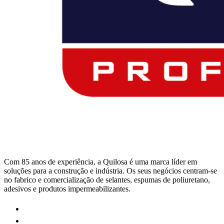
Com 85 anos de experiência, a Quilosa é uma marca líder em
soluções para a construção e indústria. Os seus negócios centram-se
no fabrico e comercialização de selantes, espumas de poliuretano,
adesivos e produtos impermeabilizantes.
Visit
our
Visit
https://www.instagram.com/quilosa_portugal