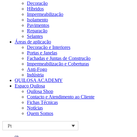
Decoração
Híbridos
Impermeabilização
Isolamento
Pavimentos
Reparação
Selantes
Áreas de aplicação
Decoração e Interiores
Portas e Janelas
Fachadas e Juntas de Construção
Impermeabilização e Coberturas
Anti-Fogo
Indústria
QUILOSA ACADEMY
Espaço Quilosa
Quilosa Shop
Contacto e Atendimento ao Cliente
Fichas Técnicas
Notícias
Quem Somos
Pt