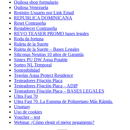
Quilosa shop formulario
Quilosa Venezuela
Registro Usuario por Link Email
REPUBLICA DOMINICANA
Reset Contraseña
Restablecer Contraseña
REVO TEASER PROMO bases legales
Roda da fortuna
Ruleta de la Suerte
Ruleta de la Suerte – Bases Legales
Siliconas Neutras 10 años de Garantía
Sintex PU DW Agua Potable
Sorteo NL Temporal
Sostenibilidad
Tegolas Aqua Protect Residence
Testeadores Fijación Placa
Testeadores Fijación Placa – ADIP
Testeadores Fijación Placa – BASES LEGALES
Ultra Fast 70
Ultra Fast 70. La Espuma de Poliuretano Más Rápida.
Uruguay
Uso de cookies
Voucher – test
Webinar ¿Cómo elegir el mejor pegamento?