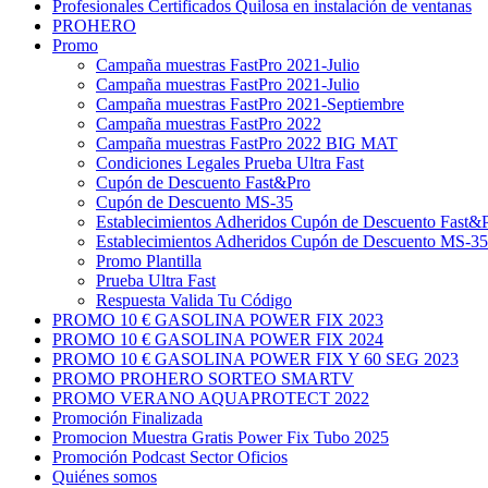
Profesionales Certificados Quilosa en instalación de ventanas
PROHERO
Promo
Campaña muestras FastPro 2021-Julio
Campaña muestras FastPro 2021-Julio
Campaña muestras FastPro 2021-Septiembre
Campaña muestras FastPro 2022
Campaña muestras FastPro 2022 BIG MAT
Condiciones Legales Prueba Ultra Fast
Cupón de Descuento Fast&Pro
Cupón de Descuento MS-35
Establecimientos Adheridos Cupón de Descuento Fast&
Establecimientos Adheridos Cupón de Descuento MS-35
Promo Plantilla
Prueba Ultra Fast
Respuesta Valida Tu Código
PROMO 10 € GASOLINA POWER FIX 2023
PROMO 10 € GASOLINA POWER FIX 2024
PROMO 10 € GASOLINA POWER FIX Y 60 SEG 2023
PROMO PROHERO SORTEO SMARTV
PROMO VERANO AQUAPROTECT 2022
Promoción Finalizada
Promocion Muestra Gratis Power Fix Tubo 2025
Promoción Podcast Sector Oficios
Quiénes somos