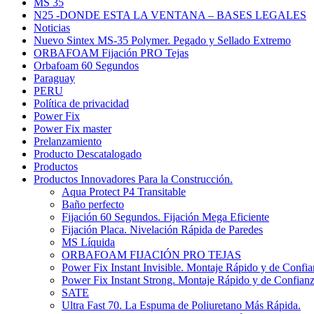
MS 35
N25 -DONDE ESTA LA VENTANA – BASES LEGALES
Noticias
Nuevo Sintex MS-35 Polymer. Pegado y Sellado Extremo
ORBAFOAM Fijación PRO Tejas
Orbafoam 60 Segundos
Paraguay
PERU
Política de privacidad
Power Fix
Power Fix master
Prelanzamiento
Producto Descatalogado
Productos
Productos Innovadores Para la Construcción.
Aqua Protect P4 Transitable
Baño perfecto
Fijación 60 Segundos. Fijación Mega Eficiente
Fijación Placa. Nivelación Rápida de Paredes
MS Líquida
ORBAFOAM FIJACIÓN PRO TEJAS
Power Fix Instant Invisible. Montaje Rápido y de Confi
Power Fix Instant Strong. Montaje Rápido y de Confian
SATE
Ultra Fast 70. La Espuma de Poliuretano Más Rápida.