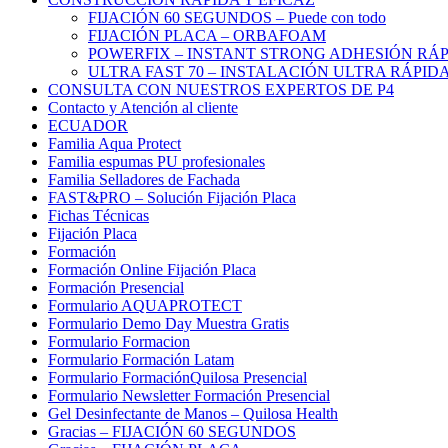
FIJACIÓN 60 SEGUNDOS – Puede con todo
FIJACIÓN PLACA – ORBAFOAM
POWERFIX – INSTANT STRONG ADHESIÓN RÁP
ULTRA FAST 70 – INSTALACIÓN ULTRA RÁPID
CONSULTA CON NUESTROS EXPERTOS DE P4
Contacto y Atención al cliente
ECUADOR
Familia Aqua Protect
Familia espumas PU profesionales
Familia Selladores de Fachada
FAST&PRO – Solución Fijación Placa
Fichas Técnicas
Fijación Placa
Formación
Formación Online Fijación Placa
Formación Presencial
Formulario AQUAPROTECT
Formulario Demo Day Muestra Gratis
Formulario Formacion
Formulario Formación Latam
Formulario FormaciónQuilosa Presencial
Formulario Newsletter Formación Presencial
Gel Desinfectante de Manos – Quilosa Health
Gracias – FIJACIÓN 60 SEGUNDOS