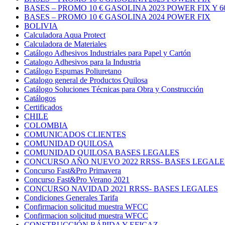
BASES – PROMO 10 € GASOLINA 2023 POWER FIX Y 6
BASES – PROMO 10 € GASOLINA 2024 POWER FIX
BOLIVIA
Calculadora Aqua Protect
Calculadora de Materiales
Catálogo Adhesivos Industriales para Papel y Cartón
Catalogo Adhesivos para la Industria
Catálogo Espumas Poliuretano
Catalogo general de Productos Quilosa
Catálogo Soluciones Técnicas para Obra y Construcción
Catálogos
Certificados
CHILE
COLOMBIA
COMUNICADOS CLIENTES
COMUNIDAD QUILOSA
COMUNIDAD QUILOSA BASES LEGALES
CONCURSO AÑO NUEVO 2022 RRSS- BASES LEGALE
Concurso Fast&Pro Primavera
Concurso Fast&Pro Verano 2021
CONCURSO NAVIDAD 2021 RRSS- BASES LEGALES
Condiciones Generales Tarifa
Confirmacion solicitud muestra WFCC
Confirmacion solicitud muestra WFCC
CONSTRUCCIÓN RÁPIDA Y EFICAZ