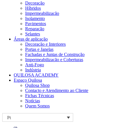
Decoração
Híbridos
Impermeabilização
Isolamento
Pavimentos
Reparação
Selantes
Áreas de aplicação
Decoração e Interiores
Portas e Janelas
Fachadas e Juntas de Construção
Impermeabilização e Coberturas
Anti-Fogo
Indústria
QUILOSA ACADEMY
Espaço Quilosa
Quilosa Shop
Contacto e Atendimento ao Cliente
Fichas Técnicas
Notícias
Quem Somos
Pt