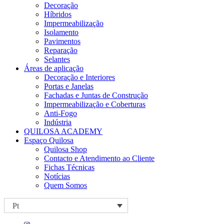
Decoração
Híbridos
Impermeabilização
Isolamento
Pavimentos
Reparação
Selantes
Áreas de aplicação
Decoração e Interiores
Portas e Janelas
Fachadas e Juntas de Construção
Impermeabilização e Coberturas
Anti-Fogo
Indústria
QUILOSA ACADEMY
Espaço Quilosa
Quilosa Shop
Contacto e Atendimento ao Cliente
Fichas Técnicas
Notícias
Quem Somos
Pt