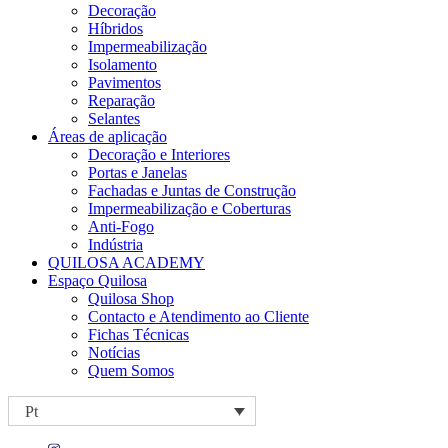
Decoração
Híbridos
Impermeabilização
Isolamento
Pavimentos
Reparação
Selantes
Áreas de aplicação
Decoração e Interiores
Portas e Janelas
Fachadas e Juntas de Construção
Impermeabilização e Coberturas
Anti-Fogo
Indústria
QUILOSA ACADEMY
Espaço Quilosa
Quilosa Shop
Contacto e Atendimento ao Cliente
Fichas Técnicas
Notícias
Quem Somos
Pt