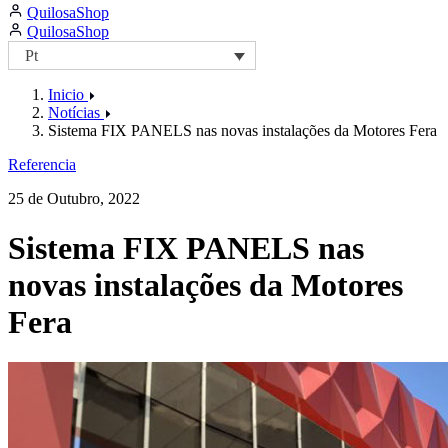
QuilosaShop
page
page
https://facebook.com/QuilosaPortugal
page
QuilosaShop
Pt
Inicio
Notícias
Sistema FIX PANELS nas novas instalações da Motores Fera
Referencia
25 de Outubro, 2022
Sistema FIX PANELS nas
novas instalações da Motores
Fera