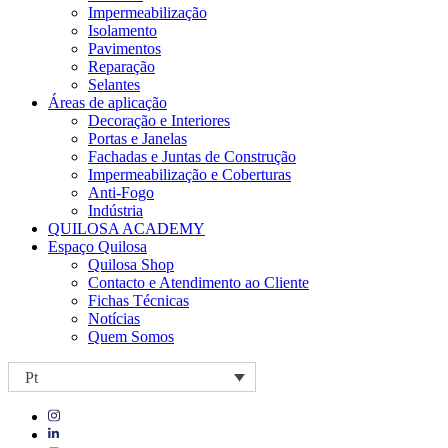
Impermeabilização
Isolamento
Pavimentos
Reparação
Selantes
Áreas de aplicação
Decoração e Interiores
Portas e Janelas
Fachadas e Juntas de Construção
Impermeabilização e Coberturas
Anti-Fogo
Indústria
QUILOSA ACADEMY
Espaço Quilosa
Quilosa Shop
Contacto e Atendimento ao Cliente
Fichas Técnicas
Notícias
Quem Somos
Pt
Visit
Visit
our