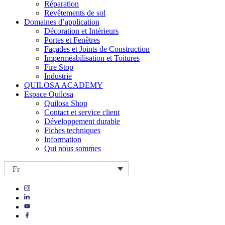
Réparation
Revêtements de sol
Domaines d’application
Décoration et Intérieurs
Portes et Fenêtres
Façades et Joints de Construction
Imperméabilisation et Toitures
Fire Stop
Industrie
QUILOSA ACADEMY
Espace Quilosa
Quilosa Shop
Contact et service client
Développement durable
Fiches techniques
Information
Qui nous sommes
Fr
Visit
Visit
our
our
https://www.instagram.com/quilosa_selena/
Visit
https://es.linkedin.com/company/quilosa
page
our
Visit
page
https://www.youtube.com/channel/UClXpk24vgxyGT9JKt
our