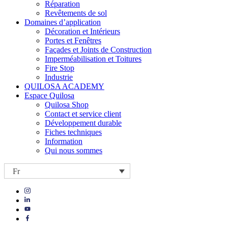
Réparation
Revêtements de sol
Domaines d’application
Décoration et Intérieurs
Portes et Fenêtres
Façades et Joints de Construction
Imperméabilisation et Toitures
Fire Stop
Industrie
QUILOSA ACADEMY
Espace Quilosa
Quilosa Shop
Contact et service client
Développement durable
Fiches techniques
Information
Qui nous sommes
Fr
Visit
Visit
our
our
https://www.instagram.com/quilosa_selena/
Visit
https://es.linkedin.com/company/quilosa
page
our
Visit
page
https://www.youtube.com/channel/UClXpk24vgxyGT9JKt
our