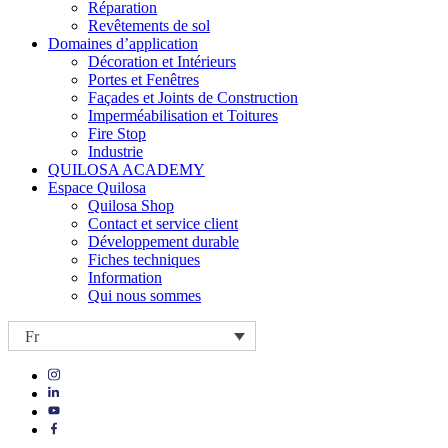
Réparation
Revêtements de sol
Domaines d’application
Décoration et Intérieurs
Portes et Fenêtres
Façades et Joints de Construction
Imperméabilisation et Toitures
Fire Stop
Industrie
QUILOSA ACADEMY
Espace Quilosa
Quilosa Shop
Contact et service client
Développement durable
Fiches techniques
Information
Qui nous sommes
Fr
Visit
Visit
our
our
https://www.instagram.com/quilosa_selena/
Visit
https://es.linkedin.com/company/quilosa
page
our
Visit
page
https://www.youtube.com/channel/UClXpk24vgxyGT9JKt
our