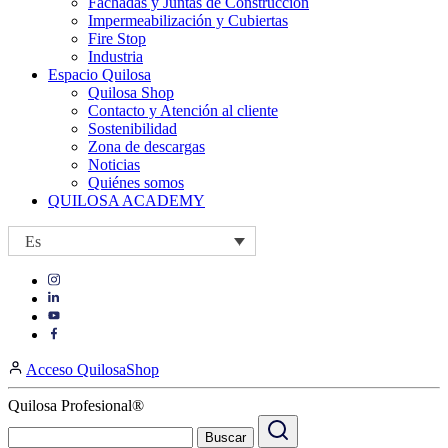
Fachadas y Juntas de Construcción
Impermeabilización y Cubiertas
Fire Stop
Industria
Espacio Quilosa
Quilosa Shop
Contacto y Atención al cliente
Sostenibilidad
Zona de descargas
Noticias
Quiénes somos
QUILOSA ACADEMY
Es
Visit
Visit
our
our
https://www.instagram.com/quilosa_selena/
Visit
https://es.linkedin.com/company/quilosa
page
our
Visit
page
https://www.youtube.com/channel/UClXpk24vgxyGT9JKt
our
Acceso QuilosaShop
page
https://www.facebook.com/QuilosaSelenaIberia/
page
Quilosa Profesional®