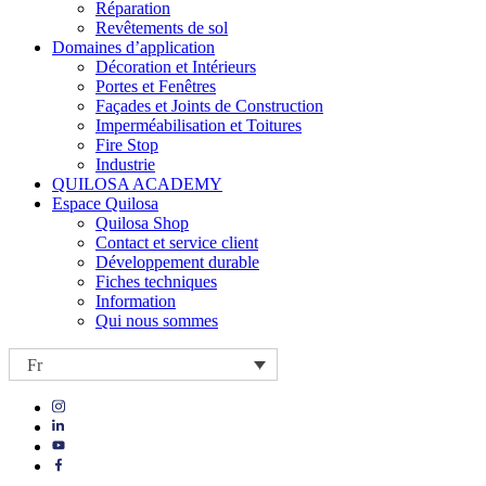
Réparation
Revêtements de sol
Domaines d’application
Décoration et Intérieurs
Portes et Fenêtres
Façades et Joints de Construction
Imperméabilisation et Toitures
Fire Stop
Industrie
QUILOSA ACADEMY
Espace Quilosa
Quilosa Shop
Contact et service client
Développement durable
Fiches techniques
Information
Qui nous sommes
Fr
Visit
Visit
our
our
https://www.instagram.com/quilosa_selena/
Visit
https://es.linkedin.com/company/quilosa
page
our
Visit
page
https://www.youtube.com/channel/UClXpk24vgxyGT9JKt
our