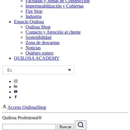
Fachadas y Juntas de Construcción
Impermeabilización y Cubiertas
Fire Stop
Industria
Espacio Quilosa
Quilosa Shop
Contacto y Atención al cliente
Sostenibilidad
Zona de descargas
Noticias
Quiénes somos
QUILOSA ACADEMY
Es
Visit
Visit
our
our
https://www.instagram.com/quilosa_selena/
Visit
https://es.linkedin.com/company/quilosa
page
our
Visit
page
https://www.youtube.com/channel/UClXpk24vgxyGT9JKt
our
Acceso QuilosaShop
page
https://www.facebook.com/QuilosaSelenaIberia/
page
Quilosa Profesional®