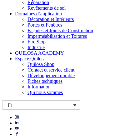
Réparation
Revêtements de sol
Domaines d’application
Décoration et Intérieurs
Portes et Fenêtres
Façades et Joints de Construction
Imperméabilisation et Toitures
Fire Stop
Industrie
QUILOSA ACADEMY
Espace Quilosa
Quilosa Shop
Contact et service client
Développement durable
Fiches techniques
Information
Qui nous sommes
Fr
Visit
Visit
our
our
https://www.instagram.com/quilosa_selena/
Visit
https://es.linkedin.com/company/quilosa
page
our
Visit
page
https://www.youtube.com/channel/UClXpk24vgxyGT9JKt
our