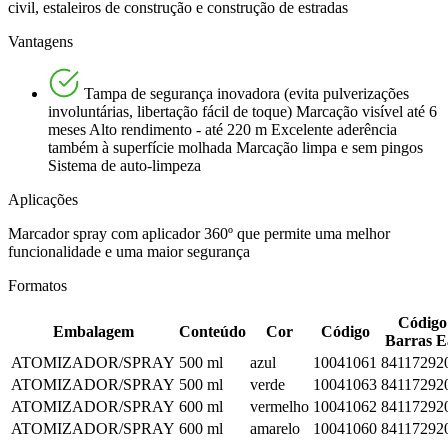
civil, estaleiros de construção e construção de estradas
Vantagens
Tampa de segurança inovadora (evita pulverizações
involuntárias, libertação fácil de toque) Marcação visível até 6
meses Alto rendimento - até 220 m Excelente aderência
também à superfície molhada Marcação limpa e sem pingos
Sistema de auto-limpeza
Aplicações
Marcador spray com aplicador 360º que permite uma melhor
funcionalidade e uma maior segurança
Formatos
Código
Embalagem
Conteúdo
Cor
Código
Barras 
ATOMIZADOR/SPRAY
500 ml
azul
10041061
84117292
ATOMIZADOR/SPRAY
500 ml
verde
10041063
84117292
ATOMIZADOR/SPRAY
600 ml
vermelho
10041062
84117292
ATOMIZADOR/SPRAY
600 ml
amarelo
10041060
84117292