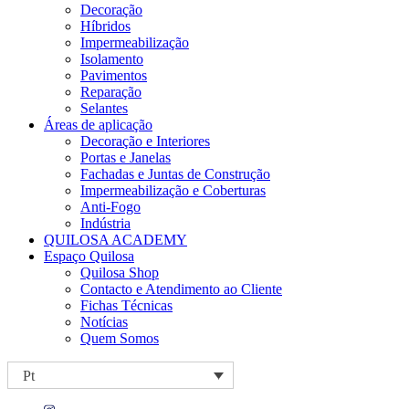
Decoração
Híbridos
Impermeabilização
Isolamento
Pavimentos
Reparação
Selantes
Áreas de aplicação
Decoração e Interiores
Portas e Janelas
Fachadas e Juntas de Construção
Impermeabilização e Coberturas
Anti-Fogo
Indústria
QUILOSA ACADEMY
Espaço Quilosa
Quilosa Shop
Contacto e Atendimento ao Cliente
Fichas Técnicas
Notícias
Quem Somos
Pt