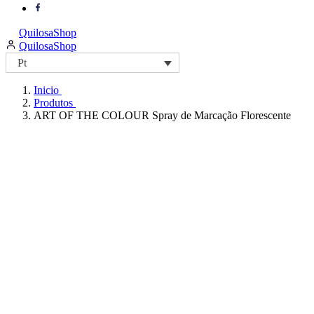
portugal/
https://www.youtube.com/@quilosaselenaiberia-
our
Visit
page
portugal/
https://facebook.com/QuilosaPortugal
our
QuilosaShop
page
page
https://facebook.com/QuilosaPortugal
page
QuilosaShop
Pt
Inicio
Produtos
ART OF THE COLOUR Spray de Marcação Florescente