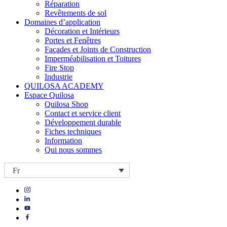
Réparation
Revêtements de sol
Domaines d’application
Décoration et Intérieurs
Portes et Fenêtres
Façades et Joints de Construction
Imperméabilisation et Toitures
Fire Stop
Industrie
QUILOSA ACADEMY
Espace Quilosa
Quilosa Shop
Contact et service client
Développement durable
Fiches techniques
Information
Qui nous sommes
Fr
Visit
Visit
our
our
https://www.instagram.com/quilosa_selena/
Visit
https://es.linkedin.com/company/quilosa
page
our
Visit
page
https://www.youtube.com/channel/UClXpk24vgxyGT9JKt
our