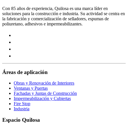
Con 85 años de experiencia, Quilosa es una marca líder en
soluciones para la construcción e industria. Su actividad se centra en
la fabricación y comercialización de selladores, espumas de
poliuretano, adhesivos e impermeabilizantes.
Visit
our
Visit
https://www.instagram.com/quilosa_selena/
our
Visit
page
https://es.linkedin.com/company/quilosa
our
Visit
page
https://www.youtube.com/channel/UClXpk24vgxyGT9JK
our
page
https://www.facebook.com/QuilosaSelenaIberia/
page
Áreas de aplicación
Obras y Renovación de Interiores
Ventanas y Puertas
Fachadas y Juntas de Construcción
Impermeabilización y Cubiertas
Fire Stop
Industria
Espacio Quilosa