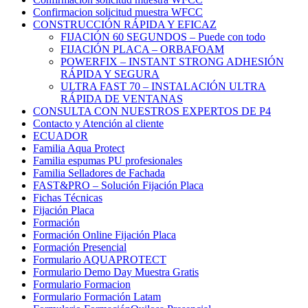
Confirmacion solicitud muestra WFCC
CONSTRUCCIÓN RÁPIDA Y EFICAZ
FIJACIÓN 60 SEGUNDOS – Puede con todo
FIJACIÓN PLACA – ORBAFOAM
POWERFIX – INSTANT STRONG ADHESIÓN
RÁPIDA Y SEGURA
ULTRA FAST 70 – INSTALACIÓN ULTRA
RÁPIDA DE VENTANAS
CONSULTA CON NUESTROS EXPERTOS DE P4
Contacto y Atención al cliente
ECUADOR
Familia Aqua Protect
Familia espumas PU profesionales
Familia Selladores de Fachada
FAST&PRO – Solución Fijación Placa
Fichas Técnicas
Fijación Placa
Formación
Formación Online Fijación Placa
Formación Presencial
Formulario AQUAPROTECT
Formulario Demo Day Muestra Gratis
Formulario Formacion
Formulario Formación Latam