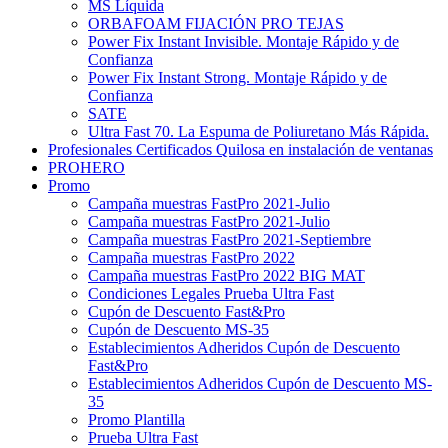
MS Líquida
ORBAFOAM FIJACIÓN PRO TEJAS
Power Fix Instant Invisible. Montaje Rápido y de
Confianza
Power Fix Instant Strong. Montaje Rápido y de
Confianza
SATE
Ultra Fast 70. La Espuma de Poliuretano Más Rápida.
Profesionales Certificados Quilosa en instalación de ventanas
PROHERO
Promo
Campaña muestras FastPro 2021-Julio
Campaña muestras FastPro 2021-Julio
Campaña muestras FastPro 2021-Septiembre
Campaña muestras FastPro 2022
Campaña muestras FastPro 2022 BIG MAT
Condiciones Legales Prueba Ultra Fast
Cupón de Descuento Fast&Pro
Cupón de Descuento MS-35
Establecimientos Adheridos Cupón de Descuento
Fast&Pro
Establecimientos Adheridos Cupón de Descuento MS-
35
Promo Plantilla
Prueba Ultra Fast