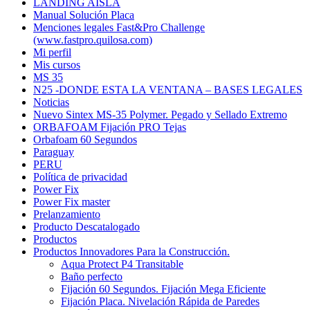
LANDING AISLA
Manual Solución Placa
Menciones legales Fast&Pro Challenge
(www.fastpro.quilosa.com)
Mi perfil
Mis cursos
MS 35
N25 -DONDE ESTA LA VENTANA – BASES LEGALES
Noticias
Nuevo Sintex MS-35 Polymer. Pegado y Sellado Extremo
ORBAFOAM Fijación PRO Tejas
Orbafoam 60 Segundos
Paraguay
PERU
Política de privacidad
Power Fix
Power Fix master
Prelanzamiento
Producto Descatalogado
Productos
Productos Innovadores Para la Construcción.
Aqua Protect P4 Transitable
Baño perfecto
Fijación 60 Segundos. Fijación Mega Eficiente
Fijación Placa. Nivelación Rápida de Paredes