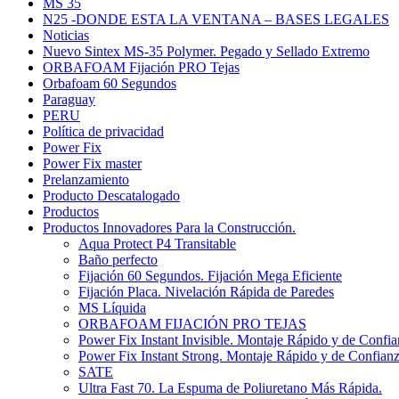
MS 35
N25 -DONDE ESTA LA VENTANA – BASES LEGALES
Noticias
Nuevo Sintex MS-35 Polymer. Pegado y Sellado Extremo
ORBAFOAM Fijación PRO Tejas
Orbafoam 60 Segundos
Paraguay
PERU
Política de privacidad
Power Fix
Power Fix master
Prelanzamiento
Producto Descatalogado
Productos
Productos Innovadores Para la Construcción.
Aqua Protect P4 Transitable
Baño perfecto
Fijación 60 Segundos. Fijación Mega Eficiente
Fijación Placa. Nivelación Rápida de Paredes
MS Líquida
ORBAFOAM FIJACIÓN PRO TEJAS
Power Fix Instant Invisible. Montaje Rápido y de Confi
Power Fix Instant Strong. Montaje Rápido y de Confian
SATE
Ultra Fast 70. La Espuma de Poliuretano Más Rápida.