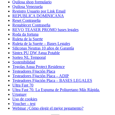
Quilosa shop formulario
Quilosa Venezuela
Registro Usuario por Link Email
REPUBLICA DOMINICANA
Reset Contraseña
Restablecer Contraseña
REVO TEASER PROMO bases legales
Roda da fortuna
Ruleta de la Suerte
Ruleta de la Suerte – Bases Legales
Siliconas Neutras 10 años de Garantía
Sintex PU DW Agua Potable
Sorteo NL Temporal
Sostenibilidad
Tegolas Aqua Protect Residence
Testeadores Fijación Placa
Testeadores Fijación Placa – ADIP
Testeadores Fijación Placa – BASES LEGALES
Ultra Fast 70
Ultra Fast 70. La Espuma de Poliuretano Más Rápida.
Uruguay
Uso de cookies
Voucher – test
Webinar ¿Cómo elegir el mejor pegamento?