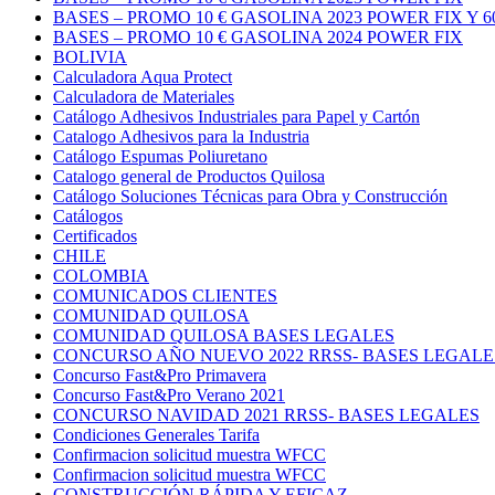
BASES – PROMO 10 € GASOLINA 2023 POWER FIX Y 6
BASES – PROMO 10 € GASOLINA 2024 POWER FIX
BOLIVIA
Calculadora Aqua Protect
Calculadora de Materiales
Catálogo Adhesivos Industriales para Papel y Cartón
Catalogo Adhesivos para la Industria
Catálogo Espumas Poliuretano
Catalogo general de Productos Quilosa
Catálogo Soluciones Técnicas para Obra y Construcción
Catálogos
Certificados
CHILE
COLOMBIA
COMUNICADOS CLIENTES
COMUNIDAD QUILOSA
COMUNIDAD QUILOSA BASES LEGALES
CONCURSO AÑO NUEVO 2022 RRSS- BASES LEGALE
Concurso Fast&Pro Primavera
Concurso Fast&Pro Verano 2021
CONCURSO NAVIDAD 2021 RRSS- BASES LEGALES
Condiciones Generales Tarifa
Confirmacion solicitud muestra WFCC
Confirmacion solicitud muestra WFCC
CONSTRUCCIÓN RÁPIDA Y EFICAZ