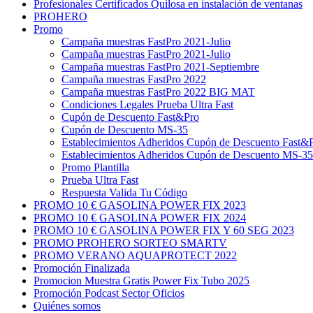
Profesionales Certificados Quilosa en instalación de ventanas
PROHERO
Promo
Campaña muestras FastPro 2021-Julio
Campaña muestras FastPro 2021-Julio
Campaña muestras FastPro 2021-Septiembre
Campaña muestras FastPro 2022
Campaña muestras FastPro 2022 BIG MAT
Condiciones Legales Prueba Ultra Fast
Cupón de Descuento Fast&Pro
Cupón de Descuento MS-35
Establecimientos Adheridos Cupón de Descuento Fast&
Establecimientos Adheridos Cupón de Descuento MS-35
Promo Plantilla
Prueba Ultra Fast
Respuesta Valida Tu Código
PROMO 10 € GASOLINA POWER FIX 2023
PROMO 10 € GASOLINA POWER FIX 2024
PROMO 10 € GASOLINA POWER FIX Y 60 SEG 2023
PROMO PROHERO SORTEO SMARTV
PROMO VERANO AQUAPROTECT 2022
Promoción Finalizada
Promocion Muestra Gratis Power Fix Tubo 2025
Promoción Podcast Sector Oficios
Quiénes somos