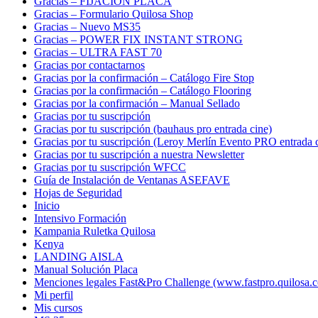
Gracias – FIJACIÓN PLACA
Gracias – Formulario Quilosa Shop
Gracias – Nuevo MS35
Gracias – POWER FIX INSTANT STRONG
Gracias – ULTRA FAST 70
Gracias por contactarnos
Gracias por la confirmación – Catálogo Fire Stop
Gracias por la confirmación – Catálogo Flooring
Gracias por la confirmación – Manual Sellado
Gracias por tu suscripción
Gracias por tu suscripción (bauhaus pro entrada cine)
Gracias por tu suscripción (Leroy Merlín Evento PRO entrada 
Gracias por tu suscripción a nuestra Newsletter
Gracias por tu suscripción WFCC
Guía de Instalación de Ventanas ASEFAVE
Hojas de Seguridad
Inicio
Intensivo Formación
Kampania Ruletka Quilosa
Kenya
LANDING AISLA
Manual Solución Placa
Menciones legales Fast&Pro Challenge (www.fastpro.quilosa.
Mi perfil
Mis cursos