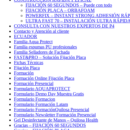
FIJACIÓN 60 SEGUNDOS – Puede con todo
FIJACIÓN PLACA – ORBAFOAM
POWERFIX – INSTANT STRONG ADHESIÓN RÁP
ULTRA FAST 70 – INSTALACIÓN ULTRA RÁPID
CONSULTA CON NUESTROS EXPERTOS DE P4
Contacto y Atención al cliente
ECUADOR
Familia Aqua Protect
Familia espumas PU profesionales
Familia Selladores de Fachada
FAST&PRO – Solución Fijación Placa
Fichas Técnicas
Fijación Placa
Formación
Formación Online Fijación Placa
Formación Presencial
Formulario AQUAPROTECT
Formulario Demo Day Muestra Gratis
Formulario Formacion
Formulario Formación Latam
Formulario FormaciónQuilosa Presencial
Formulario Newsletter Formación Presencial
Gel Desinfectante de Manos – Quilosa Health
Gracias – FIJACIÓN 60 SEGUNDOS